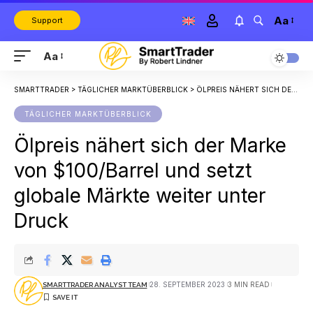
Aa
Support
Aa
SMARTTRADER
>
TÄGLICHER MARKTÜBERBLICK
>
ÖLPREIS NÄHERT SICH DER MARKE VON $100/BARREL UND SETZT GLOBALE MÄRKTE WEITER UNTER DRUCK
TÄGLICHER MARKTÜBERBLICK
Ölpreis nähert sich der Marke
von $100/Barrel und setzt
globale Märkte weiter unter
Druck
28. SEPTEMBER 2023
3 MIN READ
SMARTTRADER ANALYST TEAM