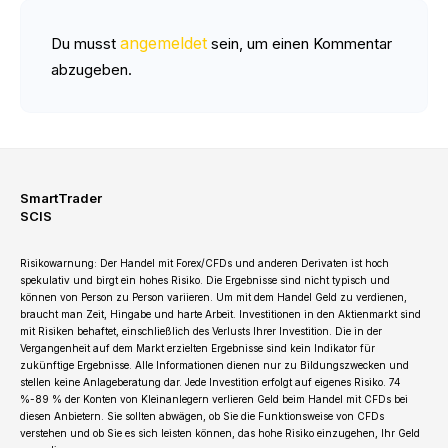
angemeldet
Du musst
sein, um einen Kommentar
abzugeben.
SmartTrader
SCIS
Risikowarnung: Der Handel mit Forex/CFDs und anderen Derivaten ist hoch
spekulativ und birgt ein hohes Risiko. Die Ergebnisse sind nicht typisch und
können von Person zu Person variieren. Um mit dem Handel Geld zu verdienen,
braucht man Zeit, Hingabe und harte Arbeit. Investitionen in den Aktienmarkt sind
mit Risiken behaftet, einschließlich des Verlusts Ihrer Investition. Die in der
Vergangenheit auf dem Markt erzielten Ergebnisse sind kein Indikator für
zukünftige Ergebnisse. Alle Informationen dienen nur zu Bildungszwecken und
stellen keine Anlageberatung dar. Jede Investition erfolgt auf eigenes Risiko. 74
%-89 % der Konten von Kleinanlegern verlieren Geld beim Handel mit CFDs bei
diesen Anbietern. Sie sollten abwägen, ob Sie die Funktionsweise von CFDs
verstehen und ob Sie es sich leisten können, das hohe Risiko einzugehen, Ihr Geld