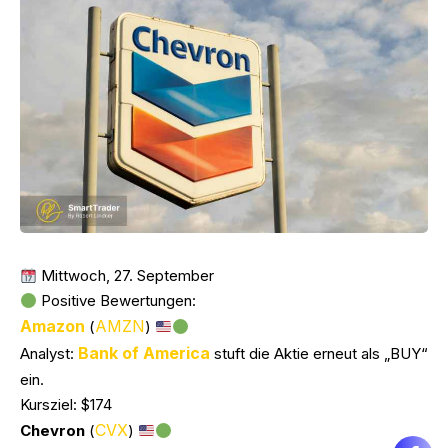
Mittwoch, 27. September
Positive Bewertungen:
Amazon
AMZN
(
)
Bank of America
Analyst:
stuft die Aktie erneut als „BUY“
ein.
Kursziel: $174
CVX
Chevron
(
)