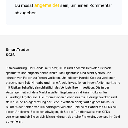
angemeldet
Du musst
sein, um einen Kommentar
abzugeben.
SmartTrader
SCIS
Risikowarnung: Der Handel mit Forex/CFDs und anderen Derivaten ist hoch
spekulativ und birgt ein hohes Risiko. Die Ergebnisse sind nicht typisch und
können von Person zu Person variieren. Um mit dem Handel Geld zu verdienen,
braucht man Zeit, Hingabe und harte Arbeit. Investitionen in den Aktienmarkt sind
mit Risiken behaftet, einschließlich des Verlusts Ihrer Investition. Die in der
Vergangenheit auf dem Markt erzielten Ergebnisse sind kein Indikator für
zukünftige Ergebnisse. Alle Informationen dienen nur zu Bildungszwecken und
stellen keine Anlageberatung dar. Jede Investition erfolgt auf eigenes Risiko. 74
%-89 % der Konten von Kleinanlegern verlieren Geld beim Handel mit CFDs bei
diesen Anbietern. Sie sollten abwägen, ob Sie die Funktionsweise von CFDs
verstehen und ob Sie es sich leisten können, das hohe Risiko einzugehen, Ihr Geld
zu verlieren.