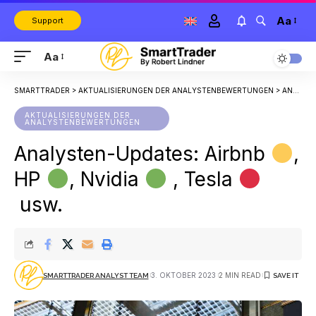
Aa
Support
Aa
SMARTTRADER
>
AKTUALISIERUNGEN DER ANALYSTENBEWERTUNGEN
>
ANALYSTEN-UPDATES: AIRBNB
AKTUALISIERUNGEN DER
ANALYSTENBEWERTUNGEN
Analysten-Updates: Airbnb
,
HP
, Nvidia
, Tesla
usw.
3. OKTOBER 2023
2 MIN READ
SMARTTRADER ANALYST TEAM