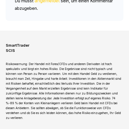
angemeldet
Du musst
sein, um einen Kommentar
abzugeben.
SmartTrader
SCIS
Risikowarnung: Der Handel mit Forex/CFDs und anderen Derivaten ist hoch
spekulativ und birgt ein hohes Risiko. Die Ergebnisse sind nicht typisch und
können von Person zu Person variieren. Um mit dem Handel Geld zu verdienen,
braucht man Zeit, Hingabe und harte Arbeit. Investitionen in den Aktienmarkt sind
mit Risiken behaftet, einschließlich des Verlusts Ihrer Investition. Die in der
Vergangenheit auf dem Markt erzielten Ergebnisse sind kein Indikator für
zukünftige Ergebnisse. Alle Informationen dienen nur zu Bildungszwecken und
stellen keine Anlageberatung dar. Jede Investition erfolgt auf eigenes Risiko. 74
%-89 % der Konten von Kleinanlegern verlieren Geld beim Handel mit CFDs bei
diesen Anbietern. Sie sollten abwägen, ob Sie die Funktionsweise von CFDs
verstehen und ob Sie es sich leisten können, das hohe Risiko einzugehen, Ihr Geld
zu verlieren.