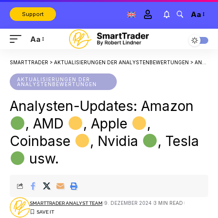
Aa
Support
Aa
SMARTTRADER
>
AKTUALISIERUNGEN DER ANALYSTENBEWERTUNGEN
>
ANALYSTEN-UPDATES: AMAZON
AKTUALISIERUNGEN DER
ANALYSTENBEWERTUNGEN
Analysten-Updates: Amazon
, AMD
, Apple
,
Coinbase
, Nvidia
, Tesla
usw.
9. DEZEMBER 2024
3 MIN READ
SMARTTRADER ANALYST TEAM