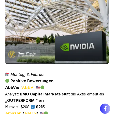
Montag, 3. Februar
Positive Bewertungen:
ABBV
AbbVie
(
)
Analyst:
BMO Capital Markets
stuft die Aktie erneut als
„OUTPERFORM “
ein
Kursziel: $208
$215
Amazon
AMZN
(
)