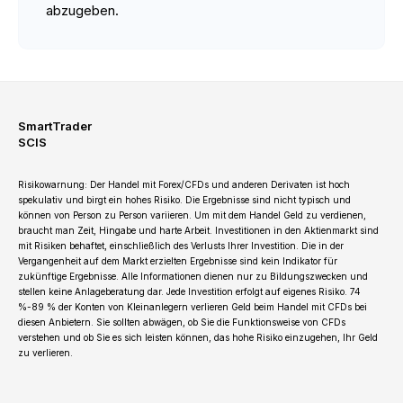
abzugeben.
SmartTrader
SCIS
Risikowarnung: Der Handel mit Forex/CFDs und anderen Derivaten ist hoch
spekulativ und birgt ein hohes Risiko. Die Ergebnisse sind nicht typisch und
können von Person zu Person variieren. Um mit dem Handel Geld zu verdienen,
braucht man Zeit, Hingabe und harte Arbeit. Investitionen in den Aktienmarkt sind
mit Risiken behaftet, einschließlich des Verlusts Ihrer Investition. Die in der
Vergangenheit auf dem Markt erzielten Ergebnisse sind kein Indikator für
zukünftige Ergebnisse. Alle Informationen dienen nur zu Bildungszwecken und
stellen keine Anlageberatung dar. Jede Investition erfolgt auf eigenes Risiko. 74
%-89 % der Konten von Kleinanlegern verlieren Geld beim Handel mit CFDs bei
diesen Anbietern. Sie sollten abwägen, ob Sie die Funktionsweise von CFDs
verstehen und ob Sie es sich leisten können, das hohe Risiko einzugehen, Ihr Geld
zu verlieren.