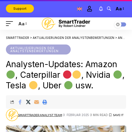
Aa
Support
Aa
SMARTTRADER
>
AKTUALISIERUNGEN DER ANALYSTENBEWERTUNGEN
>
ANALYSTEN-UPDATES: AMAZON
AKTUALISIERUNGEN DER
ANALYSTENBEWERTUNGEN
Analysten-Updates: Amazon
, Caterpillar
, Nvidia
,
Tesla
, Uber
usw.
3. FEBRUAR 2025
3 MIN READ
SMARTTRADER ANALYST TEAM