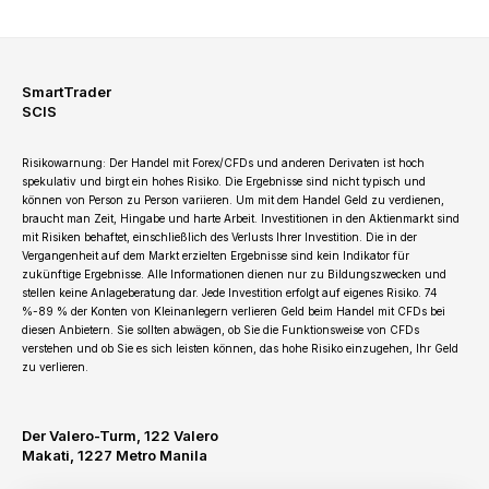
SmartTrader
SCIS
Risikowarnung: Der Handel mit Forex/CFDs und anderen Derivaten ist hoch
spekulativ und birgt ein hohes Risiko. Die Ergebnisse sind nicht typisch und
können von Person zu Person variieren. Um mit dem Handel Geld zu verdienen,
braucht man Zeit, Hingabe und harte Arbeit. Investitionen in den Aktienmarkt sind
mit Risiken behaftet, einschließlich des Verlusts Ihrer Investition. Die in der
Vergangenheit auf dem Markt erzielten Ergebnisse sind kein Indikator für
zukünftige Ergebnisse. Alle Informationen dienen nur zu Bildungszwecken und
stellen keine Anlageberatung dar. Jede Investition erfolgt auf eigenes Risiko. 74
%-89 % der Konten von Kleinanlegern verlieren Geld beim Handel mit CFDs bei
diesen Anbietern. Sie sollten abwägen, ob Sie die Funktionsweise von CFDs
verstehen und ob Sie es sich leisten können, das hohe Risiko einzugehen, Ihr Geld
zu verlieren.
Der Valero-Turm, 122 Valero
Makati, 1227 Metro Manila