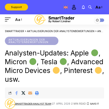
Aa
Support
Aa
SMARTTRADER
>
AKTUALISIERUNGEN DER ANALYSTENBEWERTUNGEN
>
ANALYSTEN-UPDATES: APPLE
AKTUALISIERUNGEN DER
ANALYSTENBEWERTUNGEN
Analysten-Updates: Apple
,
Micron
, Tesla
, Advanced
Micro Devices
, Pinterest
,
usw.
27. APRIL 2026
2 MIN READ
SMARTTRADER ANALYST TEAM