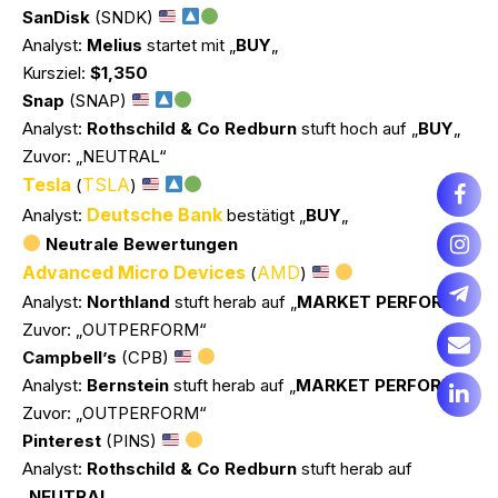
SanDisk
(SNDK)
Analyst:
Melius
startet mit „
BUY
„
Kursziel:
$1,350
Snap
(SNAP)
Analyst:
Rothschild & Co Redburn
stuft hoch auf „
BUY
„
Zuvor: „NEUTRAL“
Tesla
TSLA
(
)
Deutsche Bank
Analyst:
bestätigt „
BUY
„
Neutrale Bewertungen
Advanced Micro Devices
AMD
(
)
Analyst:
Northland
stuft herab auf „
MARKET PERFORM
„
Zuvor: „OUTPERFORM“
Campbell’s
(CPB)
Analyst:
Bernstein
stuft herab auf „
MARKET PERFORM
„
Zuvor: „OUTPERFORM“
Pinterest
(PINS)
Analyst:
Rothschild & Co Redburn
stuft herab auf
„
NEUTRAL
„