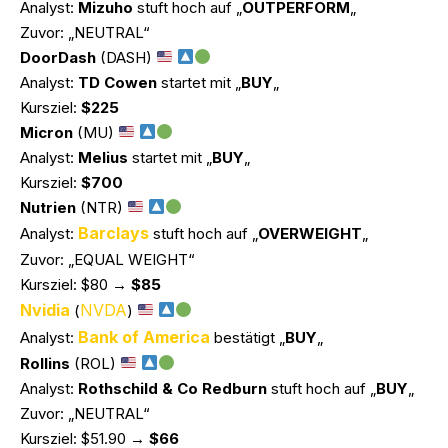
Analyst:
Mizuho
stuft hoch auf „
OUTPERFORM
„
Zuvor: „NEUTRAL“
DoorDash
(DASH)
Analyst:
TD Cowen
startet mit „
BUY
„
Kursziel:
$225
Micron
(MU)
Analyst:
Melius
startet mit „
BUY
„
Kursziel:
$700
Nutrien
(NTR)
Barclays
Analyst:
stuft hoch auf „
OVERWEIGHT
„
Zuvor: „EQUAL WEIGHT“
Kursziel: $80 →
$85
Nvidia
NVDA
(
)
Bank of America
Analyst:
bestätigt „
BUY
„
Rollins
(ROL)
Analyst:
Rothschild & Co Redburn
stuft hoch auf „
BUY
„
Zuvor: „NEUTRAL“
Kursziel: $51.90 →
$66