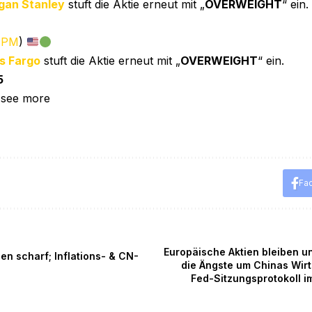
gan Stanley
stuft die Aktie erneut mit „
OVERWEIGHT
“ ein.
JPM
)
s Fargo
stuft die Aktie erneut mit „
OVERWEIGHT
“ ein.
5
 see more
Fa
Europäische Aktien bleiben un
len scharf; Inflations- & CN-
die Ängste um Chinas Wirt
Fed-Sitzungsprotokoll i