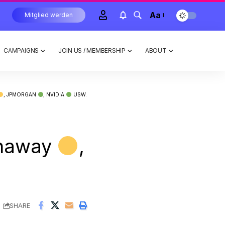
Aa
Mitglied werden
CAMPAIGNS
JOIN US / MEMBERSHIP
ABOUT
, JPMORGAN
, NVIDIA
USW.
thaway
,
SHARE