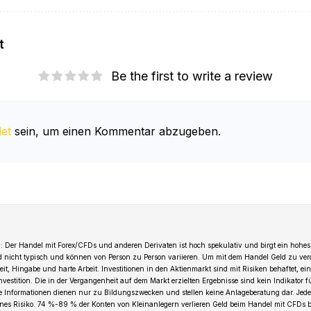
t
Be the first to write a review
et
sein, um einen Kommentar abzugeben.
 Der Handel mit Forex/CFDs und anderen Derivaten ist hoch spekulativ und birgt ein hohes 
d nicht typisch und können von Person zu Person variieren. Um mit dem Handel Geld zu ver
t, Hingabe und harte Arbeit. Investitionen in den Aktienmarkt sind mit Risiken behaftet, ein
Investition. Die in der Vergangenheit auf dem Markt erzielten Ergebnisse sind kein Indikator 
le Informationen dienen nur zu Bildungszwecken und stellen keine Anlageberatung dar. Jede 
genes Risiko. 74 %-89 % der Konten von Kleinanlegern verlieren Geld beim Handel mit CFDs b