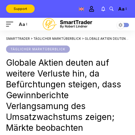
Aa
Support
Aa
SMARTTRADER
>
TÄGLICHER MARKTÜBERBLICK
>
GLOBALE AKTIEN DEUTEN AUF WEITERE VERLUSTE HIN, DA BEFÜRCHTUNGEN STEIGEN, DASS GEWINNBERICHTE VERLANGSAMUNG DES UMSATZWACHSTUMS ZEIGEN; MÄRKTE BEOBACHTEN ENTWICKLUNGEN IM NAHEN OSTEN
TÄGLICHER MARKTÜBERBLICK
Globale Aktien deuten auf
weitere Verluste hin, da
Befürchtungen steigen, dass
Gewinnberichte
Verlangsamung des
Umsatzwachstums zeigen;
Märkte beobachten