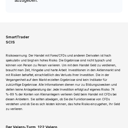
abzugeben.
SmartTrader
SCIS
Risikowarnung: Der Handel mit Forex/CFDs und anderen Derivaten ist hoch
spekulativ und birgt ein hohes Risiko. Die Ergebnisse sind nicht typisch und
können von Person zu Person variieren. Um mit dem Handel Geld zu verdienen,
braucht man Zeit, Hingabe und harte Arbeit. Investitionen in den Aktienmarkt sind
mit Risiken behaftet, einschließlich des Verlusts Ihrer Investition. Die in der
Vergangenheit auf dem Markt erzielten Ergebnisse sind kein Indikator für
zukünftige Ergebnisse. Alle Informationen dienen nur zu Bildungszwecken und
stellen keine Anlageberatung dar. Jede Investition erfolgt auf eigenes Risiko. 74
%-89 % der Konten von Kleinanlegern verlieren Geld beim Handel mit CFDs bei
diesen Anbietern. Sie sollten abwägen, ob Sie die Funktionsweise von CFDs
verstehen und ob Sie es sich leisten können, das hohe Risiko einzugehen, Ihr Geld
zu verlieren.
Der Valero-Turm, 122 Valero