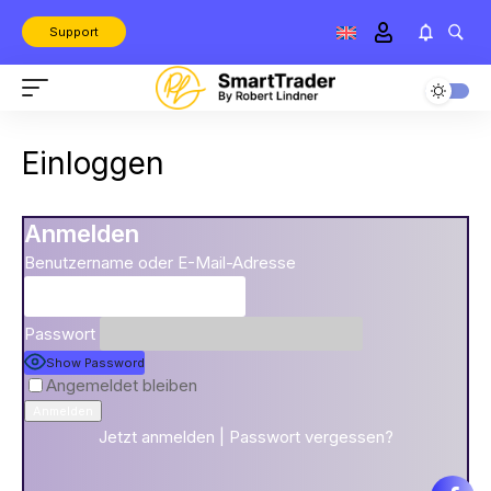
Support
Einloggen
Anmelden
Benutzername oder E-Mail-Adresse
Passwort
Show Password
Angemeldet bleiben
Jetzt anmelden
|
Passwort vergessen?