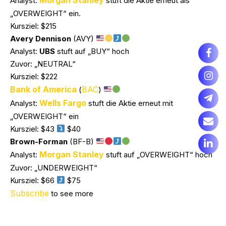
Analyst:
stuft die Aktie erneut als
„OVERWEIGHT“ ein.
Kursziel: $215
Avery Dennison
(AVY)
Analyst:
UBS
stuft auf „BUY“ hoch
Zuvor: „NEUTRAL“
Kursziel: $222
Bank of America
BAC
(
)
Wells Fargo
Analyst:
stuft die Aktie erneut mit
„OVERWEIGHT“ ein
Kursziel: $43
$40
Brown-Forman
(BF-B)
Morgan Stanley
Analyst:
stuft auf „OVERWEIGHT“ hoch
Zuvor: „UNDERWEIGHT“
Kursziel: $66
$75
Subscribe
to see more