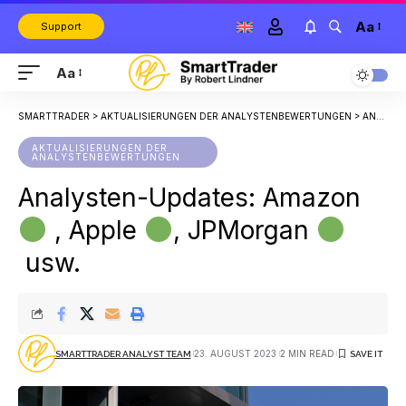
Aa
Support
Aa
SMARTTRADER
>
AKTUALISIERUNGEN DER ANALYSTENBEWERTUNGEN
>
ANALYSTEN-UPDATES: AMAZON
AKTUALISIERUNGEN DER
ANALYSTENBEWERTUNGEN
Analysten-Updates: Amazon
, Apple
, JPMorgan
usw.
23. AUGUST 2023
2 MIN READ
SMARTTRADER ANALYST TEAM