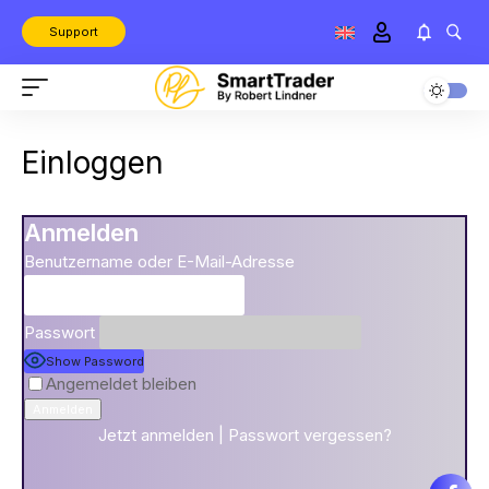
Support
Einloggen
Anmelden
Benutzername oder E-Mail-Adresse
Passwort
Show Password
Angemeldet bleiben
Jetzt anmelden
|
Passwort vergessen?