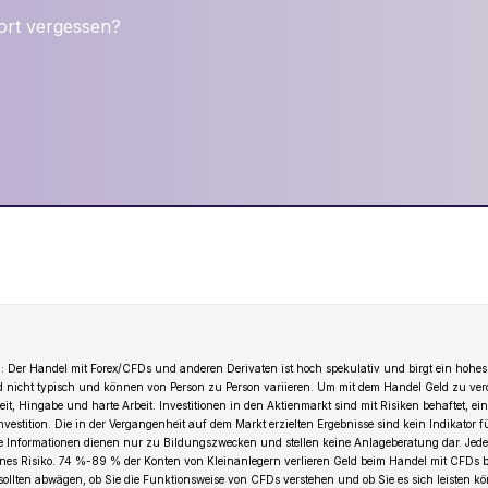
rt vergessen?
 Der Handel mit Forex/CFDs und anderen Derivaten ist hoch spekulativ und birgt ein hohes 
d nicht typisch und können von Person zu Person variieren. Um mit dem Handel Geld zu ver
t, Hingabe und harte Arbeit. Investitionen in den Aktienmarkt sind mit Risiken behaftet, ein
Investition. Die in der Vergangenheit auf dem Markt erzielten Ergebnisse sind kein Indikator 
le Informationen dienen nur zu Bildungszwecken und stellen keine Anlageberatung dar. Jede 
genes Risiko. 74 %-89 % der Konten von Kleinanlegern verlieren Geld beim Handel mit CFDs b
 sollten abwägen, ob Sie die Funktionsweise von CFDs verstehen und ob Sie es sich leisten k