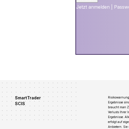
Jetzt anmelden
|
Passwo
SmartTrader
Risikowarnung:
Ergebnisse sin
SCIS
braucht man Zei
Verlusts Ihrer 
Ergebnisse. Al
erfolgt auf ei
Anbietern. Sie