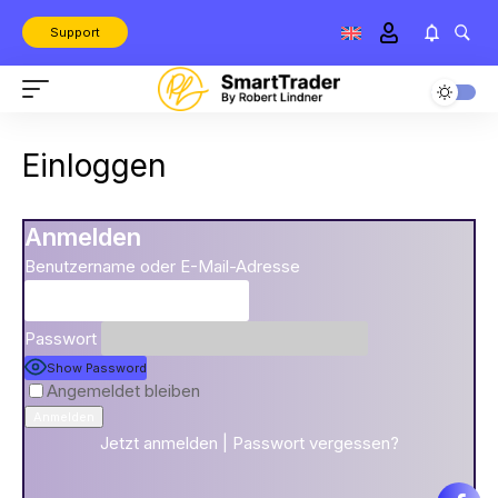
Support
Einloggen
Anmelden
Benutzername oder E-Mail-Adresse
Passwort
Show Password
Angemeldet bleiben
Jetzt anmelden
|
Passwort vergessen?