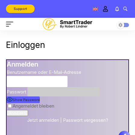
Support
Einloggen
Anmelden
Benutzername oder E-Mail-Adresse
Passwort
Show Password
Angemeldet bleiben
Jetzt anmelden
|
Passwort vergessen?