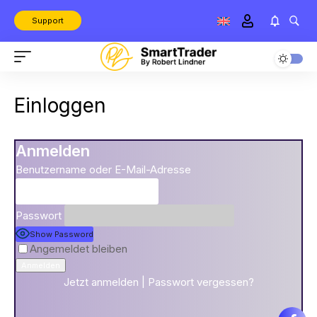
Support
Einloggen
Anmelden
Benutzername oder E-Mail-Adresse
Passwort
Show Password
Angemeldet bleiben
Jetzt anmelden
|
Passwort vergessen?