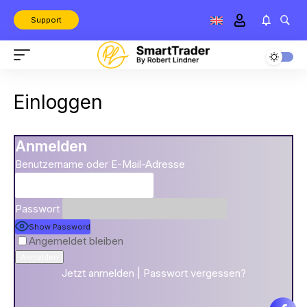
Support
Einloggen
Anmelden
Benutzername oder E-Mail-Adresse
Passwort
Show Password
Angemeldet bleiben
Jetzt anmelden
|
Passwort vergessen?